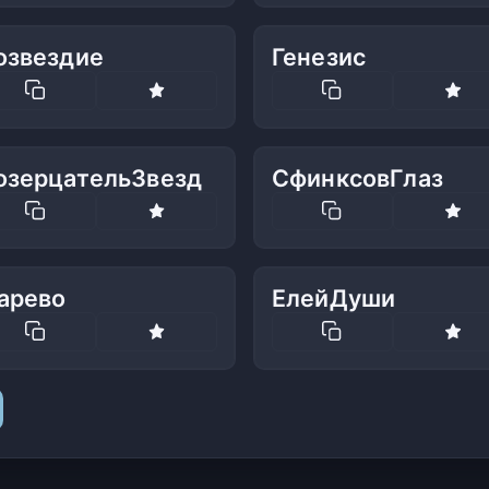
озвездие
Генезис
озерцательЗвезд
СфинксовГлаз
арево
ЕлейДуши