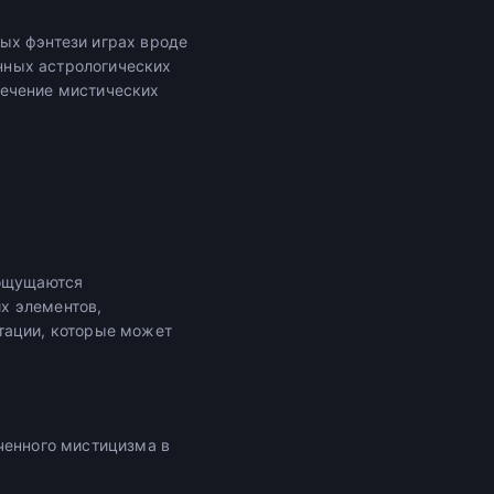
ых фэнтези играх вроде
анных астрологических
сечение мистических
 ощущаются
х элементов,
тации, которые может
ченного мистицизма в