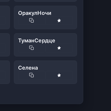
ОракулНочи
ТуманСердце
Селена