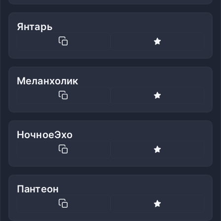
Янтарь
Меланхолик
НочноеЭхо
Пантеон