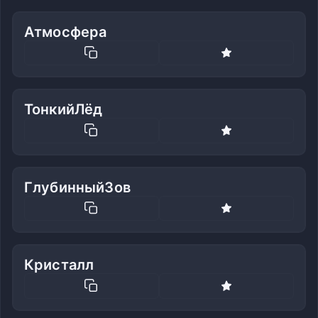
Атмосфера
ТонкийЛёд
ГлубинныйЗов
Кристалл