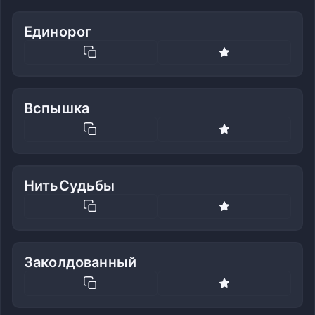
Единорог
Вспышка
НитьСудьбы
Заколдованный