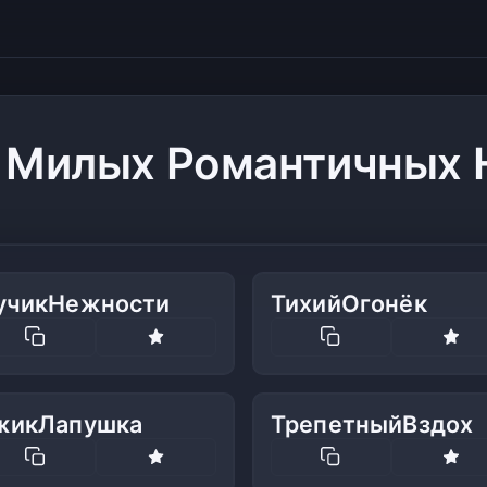
р Милых Романтичных 
учикНежности
ТихийОгонёк
жикЛапушка
ТрепетныйВздох