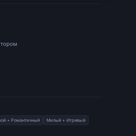
атором
ой + Романтичный
Милый + Игривый