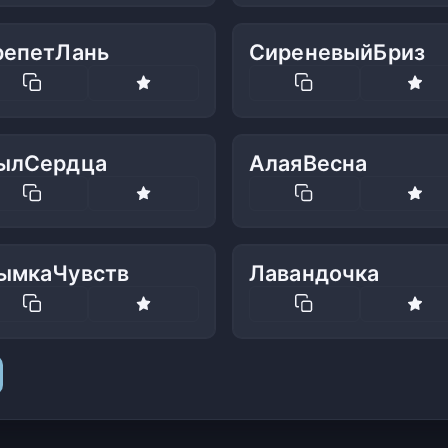
репетЛань
СиреневыйБриз
ылСердца
АлаяВесна
ымкаЧувств
Лавандочка