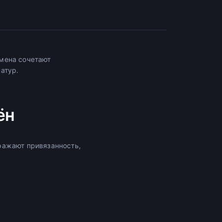
мена сочетают
атур.
ён
ражают привязанность,