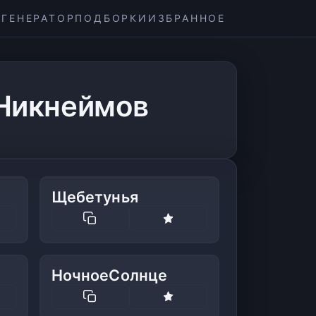
ГЕНЕРАТОР
ПОДБОРКИ
ИЗБРАННОЕ
Никнеймов
Щебетунья
НочноеСолнце