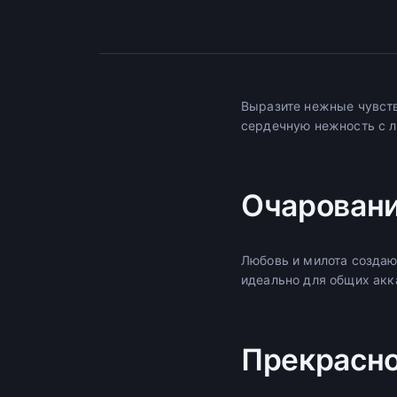
Выразите нежные чувств
сердечную нежность с л
Очарован
Любовь и милота создаю
идеально для общих акк
Прекрасно