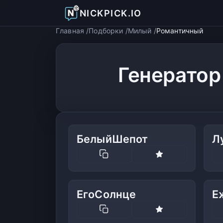
NICKPICK.IO
Главная
Подборки
Милый
Романтичный
Генерато
БелыйШепот
Л
ЕгоСолнце
Е