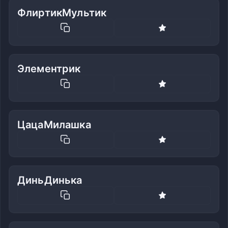
ФлиртикМультик
Элементрик
ЦацаМилашка
ДиньДинька