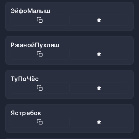
ЭйфоМалыш
РжанойПухляш
ТуПоЧёс
Ястребок