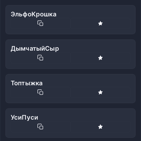
ЭльфоКрошка
ДымчатыйСыр
Топтыжка
УсиПуси