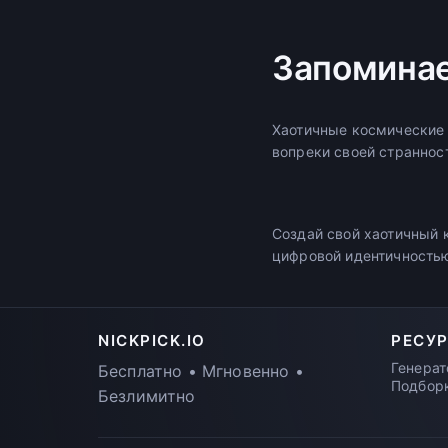
Запоминае
Хаотичные космические 
вопреки своей странност
Создай свой хаотичный 
цифровой идентичность
NICKPICK.IO
РЕСУ
Генерат
Бесплатно • Мгновенно •
Подбор
Безлимитно