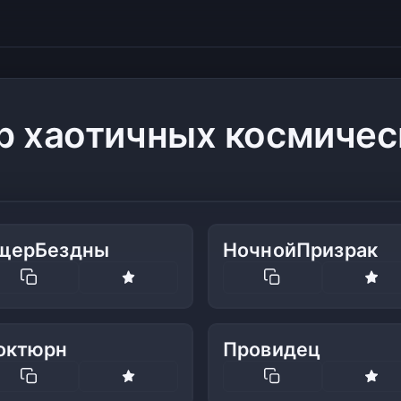
р хаотичных космичес
щерБездны
НочнойПризрак
октюрн
Провидец