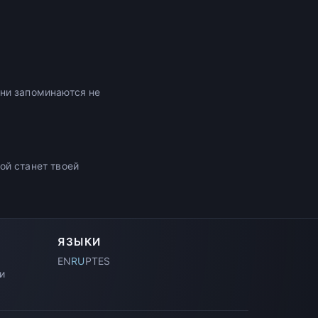
ни запоминаются не
ой станет твоей
ЯЗЫКИ
EN
RU
PT
ES
и