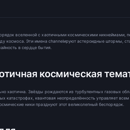
орядок вселенной с хаотичными космическими никнеймами, 
ду космоса. Эти имена channelируют астероидные штормы, с
айность в сердце бытия.
отичная космическая тема
но хаотична. Звёзды рождаются из турбулентных газовых обла
ых катастрофах, квантовая неопределённость управляет всем
осмические ники празднуют этот великолепный беспорядок.