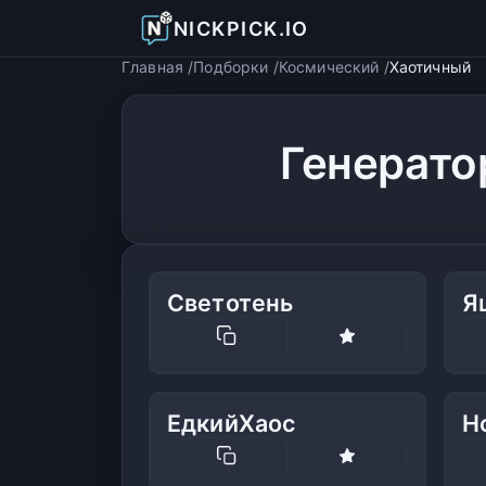
NICKPICK.IO
Главная
Подборки
Космический
Хаотичный
Генерато
Светотень
Я
ЕдкийХаос
Н