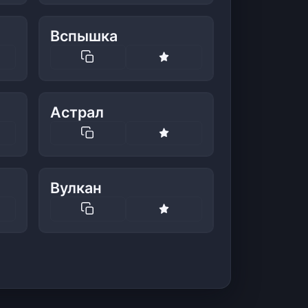
Вспышка
Астрал
Вулкан