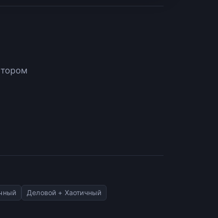
атором
очный
Деловой + Хаотичный