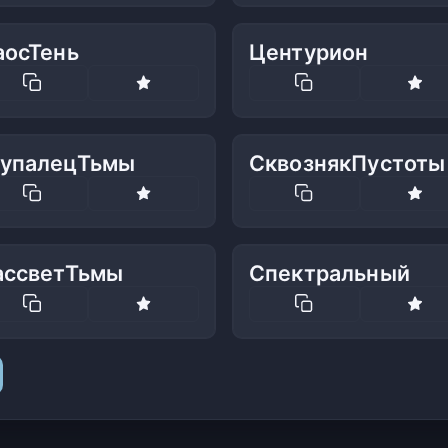
аосТень
Центурион
упалецТьмы
СквознякПустоты
ассветТьмы
Спектральный