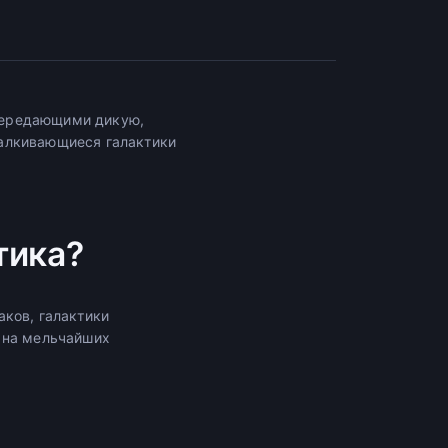
передающими дикую,
талкивающиеся галактики
тика?
ков, галактики
 на мельчайших