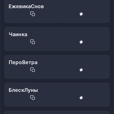
ЕжевикаСнов
Чаинка
ПероВетра
БлескЛуны