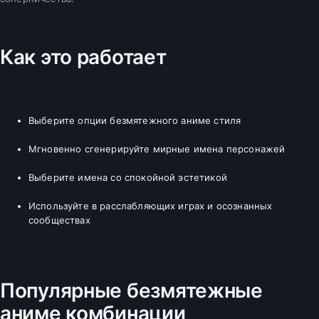
Как это работает
Выберите опции безмятежного аниме стиля
Мгновенно сгенерируйте мирные имена персонажей
Выберите имена со спокойной эстетикой
Используйте в расслабляющих играх и осознанных
сообществах
Популярные безмятежные
аниме комбинации