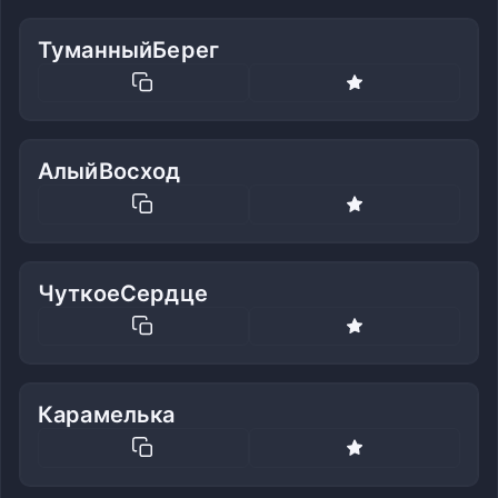
ТуманныйБерег
АлыйВосход
ЧуткоеСердце
Карамелька