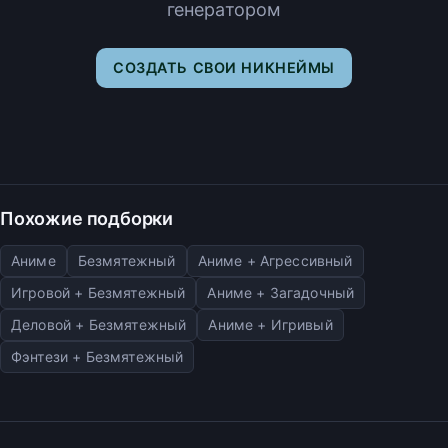
генератором
СОЗДАТЬ СВОИ НИКНЕЙМЫ
Похожие подборки
Аниме
Безмятежный
Аниме + Агрессивный
Игровой + Безмятежный
Аниме + Загадочный
Деловой + Безмятежный
Аниме + Игривый
Фэнтези + Безмятежный