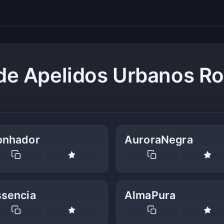
de Apelidos Urbanos R
onhador
AuroraNegra
ssencia
AlmaPura