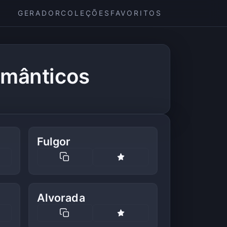
GERADOR
COLEÇÕES
FAVORITOS
omânticos
Fulgor
Alvorada