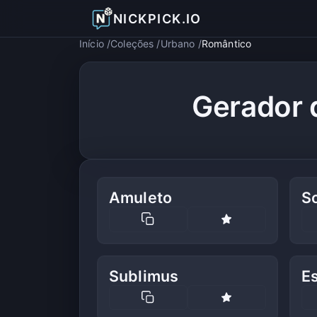
NICKPICK.IO
Início
Coleções
Urbano
Romântico
Gerador 
Amuleto
S
Sublimus
E