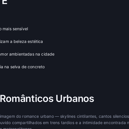
 É
 mais sensível
izam a beleza estética
 amor ambientadas na cidade
a na selva de concreto
 Românticos Urbanos
magem do romance urbano — skylines cintilantes, cantos silencio
vido compartilhados em trens tardios e a intimidade encontrada 
e metropolitanos.