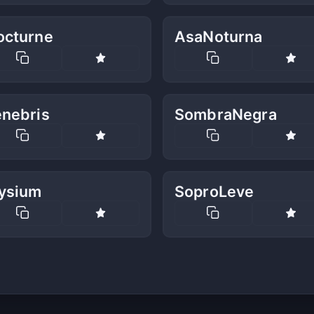
octurne
AsaNoturna
enebris
SombraNegra
lysium
SoproLeve