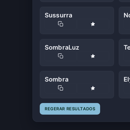
Sussurra
N
SombraLuz
T
Sombra
E
REGERAR RESULTADOS