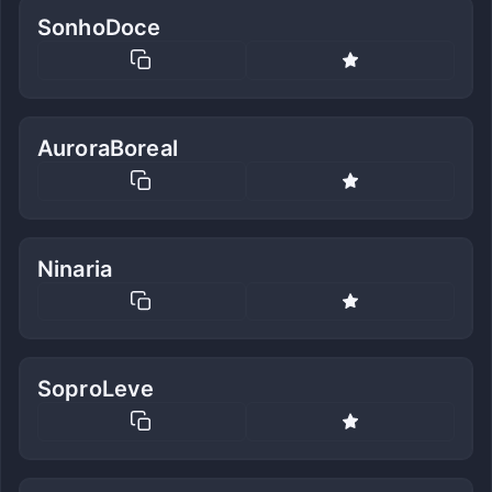
SonhoDoce
AuroraBoreal
Ninaria
SoproLeve