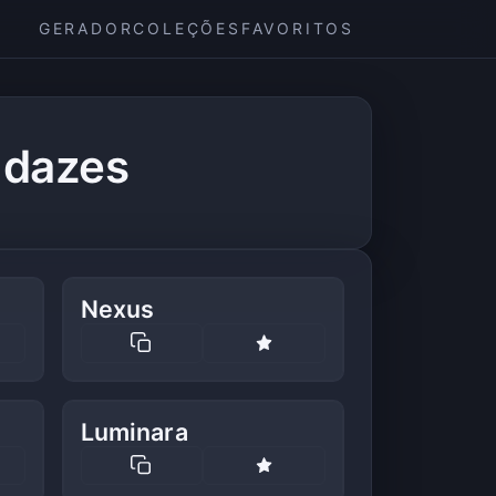
GERADOR
COLEÇÕES
FAVORITOS
udazes
Nexus
Luminara