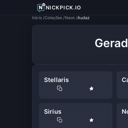
NICKPICK.IO
Início
Coleções
Neon
Audaz
Gerad
Stellaris
C
Sirius
N