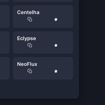
Centelha
Eclypse
NeoFlux