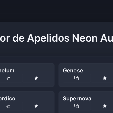
or de Apelidos Neon A
aelum
Genese
ordico
Supernova