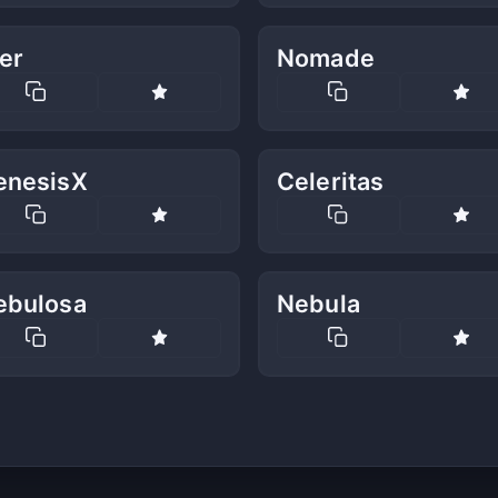
er
Nomade
enesisX
Celeritas
ebulosa
Nebula