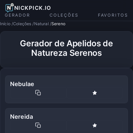
NICKPICK.IO
GERADOR
COLEÇÕES
FAVORITOS
Início
Coleções
Natural
Sereno
Gerador de Apelidos de
Natureza Serenos
Nebulae
Nereida