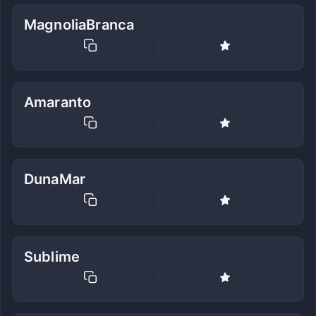
MagnoliaBranca
Amaranto
DunaMar
Sublime