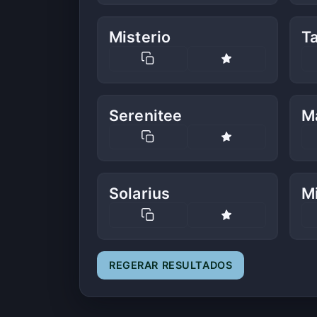
Misterio
T
Serenitee
M
Solarius
M
REGERAR RESULTADOS