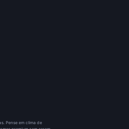
das. Pense em clima de
ernames premium sem serem