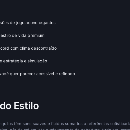
essões de jogo aconchegantes
estilo de vida premium
cord com clima descontraído
e estratégia e simulação
você quer parecer acessível e refinado
do Estilo
quilos têm sons suaves e fluidos somados a referências sofistica
cina, pôr do sol em iate e relaxamento de cobertura, tudo em us