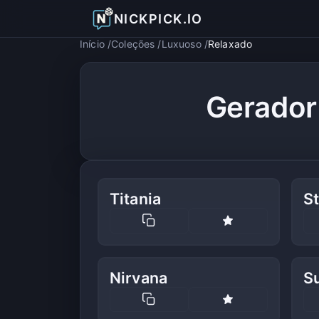
NICKPICK.IO
Início
Coleções
Luxuoso
Relaxado
Gerador
Titania
St
Nirvana
S