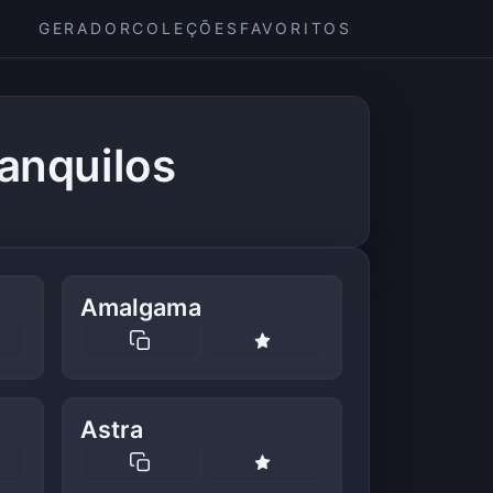
GERADOR
COLEÇÕES
FAVORITOS
anquilos
Amalgama
Astra