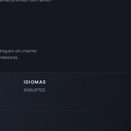
 entregam um charme
 relaxada.
IDIOMAS
EN
RU
PT
ES