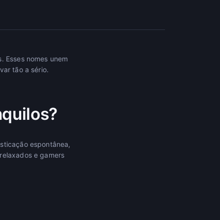
os. Esses nomes unem
ar tão a sério.
nquilos?
isticação espontânea,
 relaxados e gamers