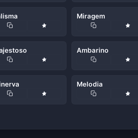
alisma
Miragem
ajestoso
Ambarino
inerva
Melodia