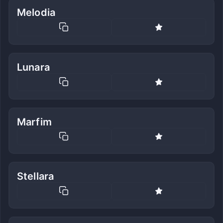
Melodia
Lunara
Marfim
Stellara