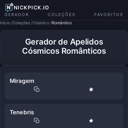
NICKPICK.IO
GERADOR
COLEÇÕES
FAVORITOS
Início
Coleções
Cósmico
Romântico
Gerador de Apelidos
Cósmicos Românticos
Miragem
Tenebris