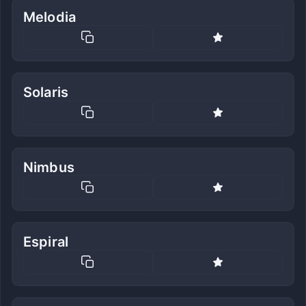
Melodia
Solaris
Nimbus
Espiral