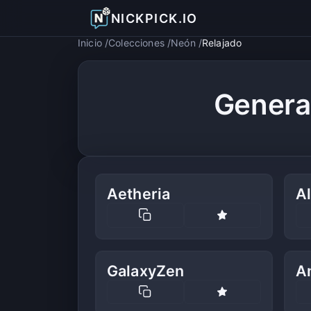
NICKPICK.IO
Inicio
Colecciones
Neón
Relajado
Genera
Aetheria
A
GalaxyZen
A