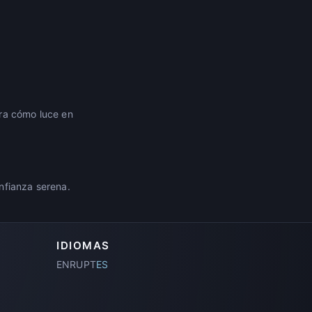
era cómo luce en
nfianza serena.
IDIOMAS
EN
RU
PT
ES