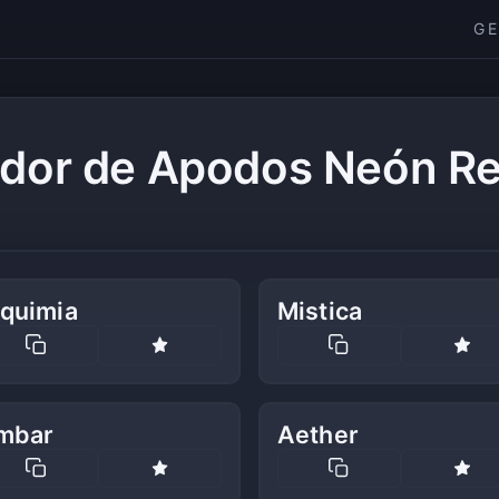
G
dor de Apodos Neón Re
lquimia
Mistica
mbar
Aether