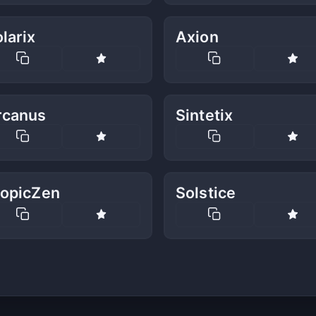
larix
Axion
rcanus
Sintetix
ropicZen
Solstice