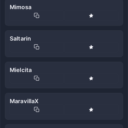
Mimosa
Saltarin
Mielcita
MaravillaX